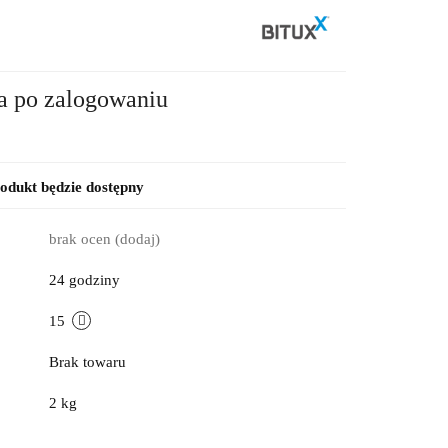
2
a po zalogowaniu
dukt będzie dostępny
brak ocen
(dodaj)
24 godziny
15
Brak towaru
2 kg