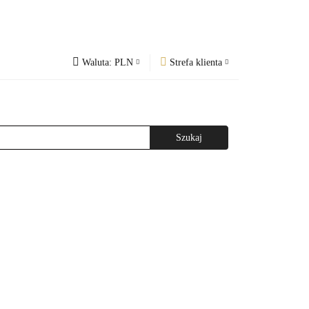
Waluta:
PLN
Strefa klienta
PLN
Zaloguj się
og
Regulamin
CZK
Zarejestruj się
EUR
Dodaj zgłoszenie
WAŻNIEJSZE INFORMACJE
AGAZYNEM