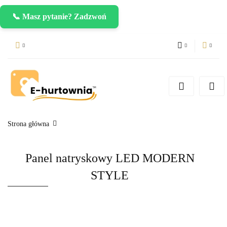
📞 Masz pytanie? Zadzwoń
PLN
Zaloguj się
Zarejestruj się
CZK
Dodaj zgłoszenie
EUR
Strona główna
Panel natryskowy LED MODERN
STYLE