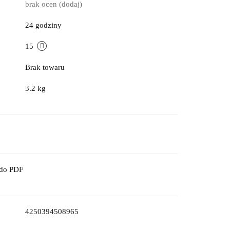
brak ocen
(dodaj)
24 godziny
15
Brak towaru
3.2 kg
 do PDF
4250394508965