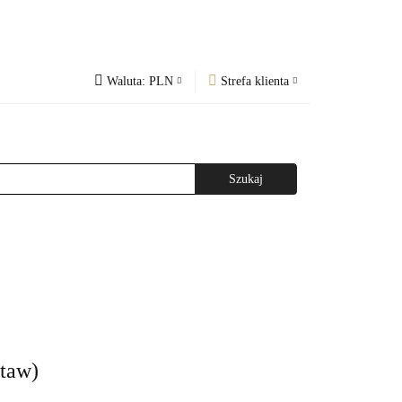
Waluta:
PLN
Strefa klienta
PLN
Zaloguj się
og
Regulamin
CZK
Zarejestruj się
EUR
Dodaj zgłoszenie
WAŻNIEJSZE INFORMACJE
AGAZYNEM
staw)