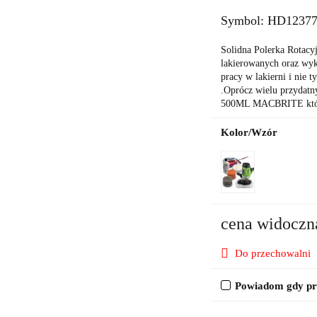
Symbol:
HD1237
Solidna Polerka Rotacyj
lakierowanych oraz wyk
pracy w lakierni i nie 
.Oprócz wielu przyda
500ML MACBRITE który 
Kolor/Wzór
cena widoczn
Do przechowalni
Powiadom gdy pro