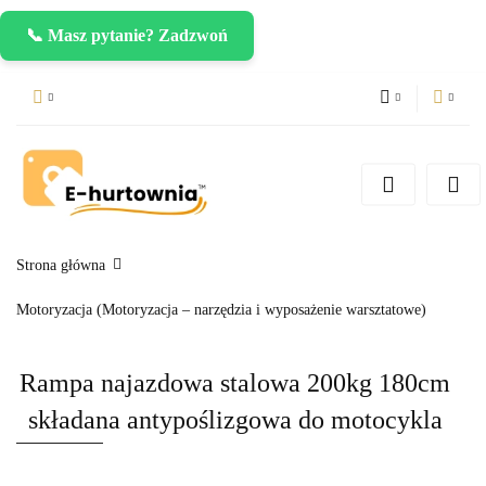
📞 Masz pytanie? Zadzwoń
PLN
Zaloguj się
Zarejestruj się
CZK
Dodaj zgłoszenie
EUR
Strona główna
Motoryzacja (Motoryzacja – narzędzia i wyposażenie warsztatowe)
Rampa najazdowa stalowa 200kg 180cm
składana antypoślizgowa do motocykla