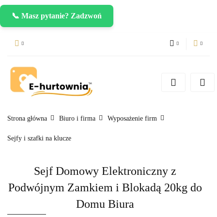
📞 Masz pytanie? Zadzwoń
PLN
Zaloguj się
Zarejestruj się
CZK
Dodaj zgłoszenie
EUR
Strona główna
Biuro i firma
Wyposażenie firm
Sejfy i szafki na klucze
Sejf Domowy Elektroniczny z
Podwójnym Zamkiem i Blokadą 20kg do
Domu Biura