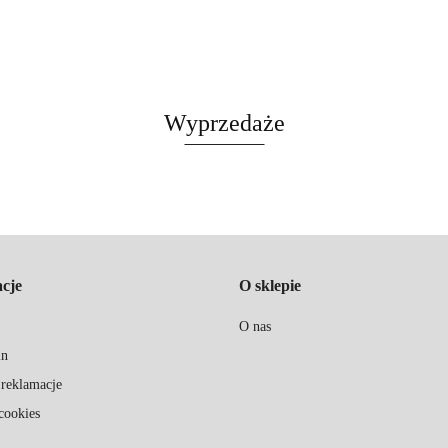
Wyprzedaże
cje
O sklepie
O nas
in
 reklamacje
cookies