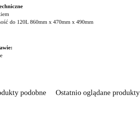
echniczne
kiem
ność do 120L 860mm x 470mm x 490mm
awie:
e
odukty podobne
Ostatnio oglądane produkty