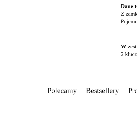
Dane t
Z zam
Pojem
W zest
2 klucz
Polecamy
Bestsellery
Pr