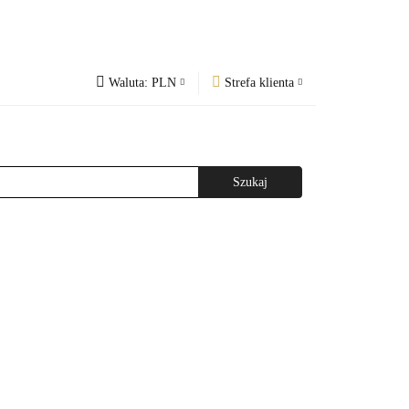
Waluta:
PLN
Strefa klienta
PLN
Zaloguj się
og
Regulamin
CZK
Zarejestruj się
EUR
Dodaj zgłoszenie
WAŻNIEJSZE INFORMACJE
AGAZYNEM