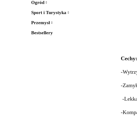
Ogród
Sport i Turystyka
Przemysł
Bestsellery
Cechy
-Wytrz
-Zamyk
-Lekk
-Komp