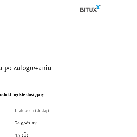
2
a po zalogowaniu
dukt będzie dostępny
brak ocen
(dodaj)
24 godziny
15