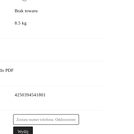
Brak towaru
8.5 kg
 do PDF
4250394541801
Wyślij