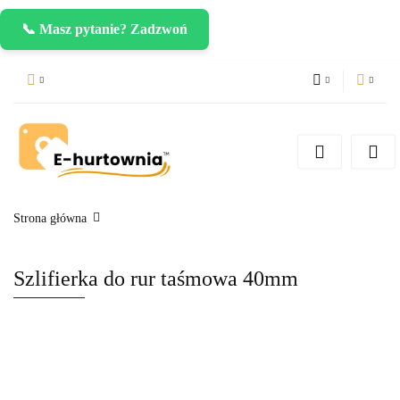
📞 Masz pytanie? Zadzwoń
PLN
Zaloguj się
Zarejestruj się
CZK
Dodaj zgłoszenie
EUR
Strona główna
Szlifierka do rur taśmowa 40mm