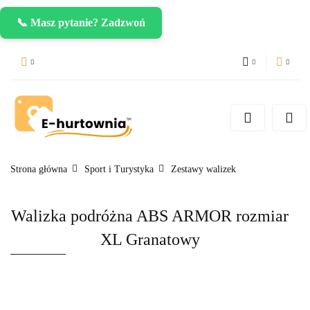
📞 Masz pytanie? Zadzwoń
PLN
Zaloguj się
Zarejestruj się
CZK
Dodaj zgłoszenie
EUR
Strona główna
Sport i Turystyka
Zestawy walizek
Walizka podróżna ABS ARMOR rozmiar
XL Granatowy