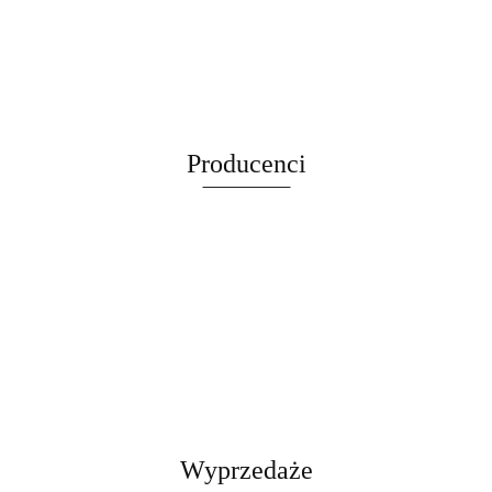
platforma
cena
cena
Mobilny 250
cena
XXL DUŻY
12 ton
12 ton
cena widoczn
podnośnik
cena widoczna
widoczna po
widoczna po
kg Regulacja
widoczna po
255cm
kobyłka
kobyłka
po
hydrauliczny
po
zalogowaniu
zalogowaniu
11-48 cm
zalogowaniu
WIEŻA
regulowana
regulowana
zalogowaniu
464 kg
zalogowaniu
Samochodow
HAMAK
74-122 cm
74-122 cm
stabilny
Stalowy
TUBA
stalowa 12t
stalowa 12t
DOMEK
Producenci
LEGOWISKO
CZARNY
Wyprzedaże