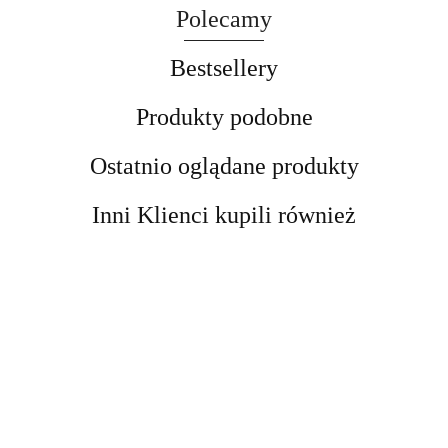
Polecamy
Bestsellery
Produkty podobne
Ostatnio oglądane produkty
Inni Klienci kupili również
Kobyłka
Kobyłka
podnośnik
Podnośnik
DRAPAK
Podpora
Podpora
motocyklowy
Nożycowy
DLA KOTA
Warsztatowa
Warsztatowa