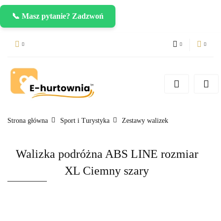
📞 Masz pytanie? Zadzwoń
PLN
Zaloguj się
Zarejestruj się
CZK
Dodaj zgłoszenie
EUR
Strona główna
Sport i Turystyka
Zestawy walizek
Walizka podróżna ABS LINE rozmiar
XL Ciemny szary