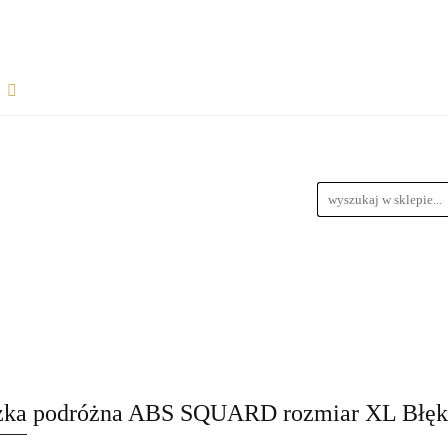
Rozpocznij współpracę
Wsparcie dla sprzedawców
informacje
Wymiary Paczek
Instrukcje do produktów
Bl
wiązania dla dropshipperów i hurtowników
ŁPRACĘ
WSPARCIE DLA SPRZEDAWCÓW
FAQ - NAJ
zedawców z magazynem
Przewodnik Doboru Ramp Najazdowych
RODUKTÓW
BLOG
REGULAMIN
DROPSHIPPING
URTOWNIKÓW
ROZWIĄZANIA DLA SPRZEDAWCÓW Z M
zka podróżna ABS SQUARD rozmiar XL Błęk
YCH