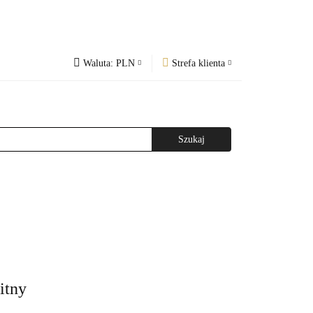
Waluta:
PLN
Strefa klienta
PLN
Zaloguj się
og
Regulamin
CZK
Zarejestruj się
EUR
Dodaj zgłoszenie
WAŻNIEJSZE INFORMACJE
AGAZYNEM
itny