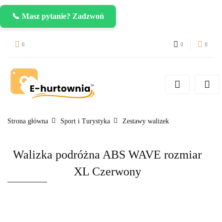
📞 Masz pytanie? Zadzwoń
PLN
Zaloguj się
Zarejestruj się
CZK
Dodaj zgłoszenie
EUR
Strona główna
Sport i Turystyka
Zestawy walizek
Walizka podróżna ABS WAVE rozmiar
XL Czerwony