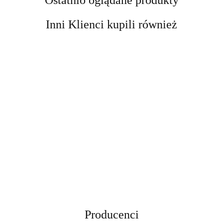
Inni Klienci kupili również
Kobyłka
Kobyłka
podnośnik
Podnośnik
DRAPAK
Podpora
Podpora
motocyklowy
Nożycowy
DLA KOTA
Warsztatowa
Warsztatowa
platforma
cena
cena
Mobilny 250
cena
XXL DUŻY
12 ton
12 ton
cena widoczn
podnośnik
cena widoczna
widoczna po
widoczna po
kg Regulacja
widoczna po
255cm
kobyłka
kobyłka
po
hydrauliczny
po
zalogowaniu
zalogowaniu
11-48 cm
zalogowaniu
WIEŻA
regulowana
regulowana
zalogowaniu
464 kg
zalogowaniu
Samochodow
HAMAK
74-122 cm
74-122 cm
stabilny
Stalowy
TUBA
stalowa 12t
stalowa 12t
DOMEK
Producenci
LEGOWISKO