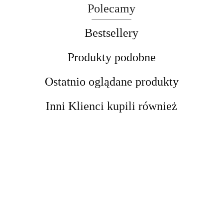
Polecamy
Bestsellery
Produkty podobne
Ostatnio oglądane produkty
Inni Klienci kupili również
Kobyłka
Kobyłka
podnośnik
Podnośnik
DRAPAK
Podpora
Podpora
motocyklowy
Nożycowy
DLA KOTA
Warsztatowa
Warsztatowa