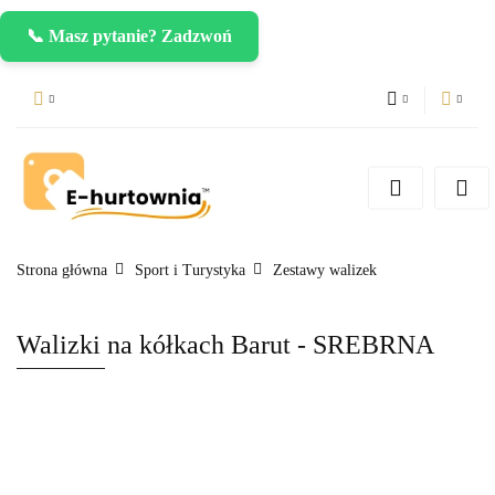
📞 Masz pytanie? Zadzwoń
PLN
Zaloguj się
Zarejestruj się
CZK
Dodaj zgłoszenie
EUR
Strona główna
Sport i Turystyka
Zestawy walizek
Walizki na kółkach Barut - SREBRNA