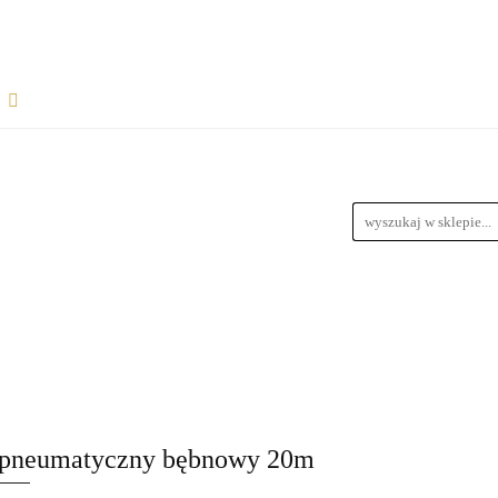
Rozpocznij współpracę
Wsparcie dla sprzedawców
informacje
Wymiary Paczek
Instrukcje do produktów
Bl
wiązania dla dropshipperów i hurtowników
ŁPRACĘ
WSPARCIE DLA SPRZEDAWCÓW
FAQ - NAJ
zedawców z magazynem
Przewodnik Doboru Ramp Najazdowych
RODUKTÓW
BLOG
REGULAMIN
DROPSHIPPING
URTOWNIKÓW
ROZWIĄZANIA DLA SPRZEDAWCÓW Z M
pneumatyczny bębnowy 20m
YCH