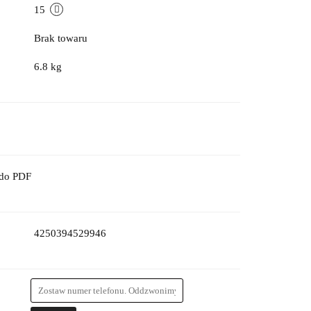
15
Brak towaru
6.8 kg
 do PDF
4250394529946