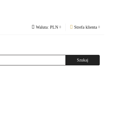
Waluta:
PLN
Strefa klienta
PLN
Zaloguj się
og
Regulamin
CZK
Zarejestruj się
EUR
Dodaj zgłoszenie
WAŻNIEJSZE INFORMACJE
AGAZYNEM