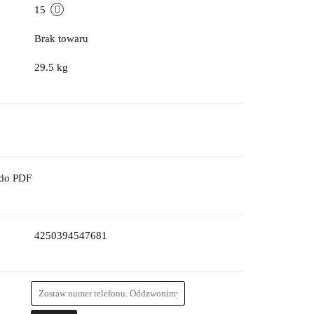
15
Brak towaru
29.5 kg
 do PDF
4250394547681