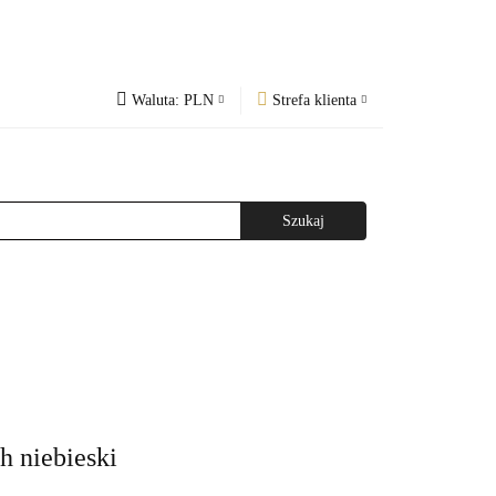
Waluta:
PLN
Strefa klienta
PLN
Zaloguj się
og
Regulamin
CZK
Zarejestruj się
EUR
Dodaj zgłoszenie
WAŻNIEJSZE INFORMACJE
AGAZYNEM
h niebieski