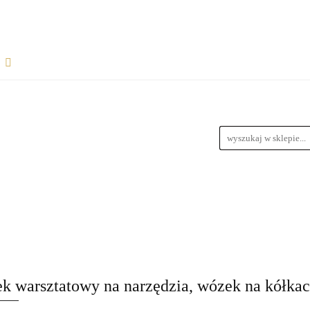
Rozpocznij współpracę
Wsparcie dla sprzedawców
informacje
Wymiary Paczek
Instrukcje do produktów
Bl
wiązania dla dropshipperów i hurtowników
ŁPRACĘ
WSPARCIE DLA SPRZEDAWCÓW
FAQ - NAJ
zedawców z magazynem
Przewodnik Doboru Ramp Najazdowych
RODUKTÓW
BLOG
REGULAMIN
DROPSHIPPING
URTOWNIKÓW
ROZWIĄZANIA DLA SPRZEDAWCÓW Z M
 warsztatowy na narzędzia, wózek na kółkac
YCH