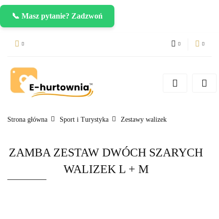
📞 Masz pytanie? Zadzwoń
PLN
Zaloguj się
Zarejestruj się
CZK
Dodaj zgłoszenie
EUR
Strona główna
Sport i Turystyka
Zestawy walizek
ZAMBA ZESTAW DWÓCH SZARYCH
WALIZEK L + M