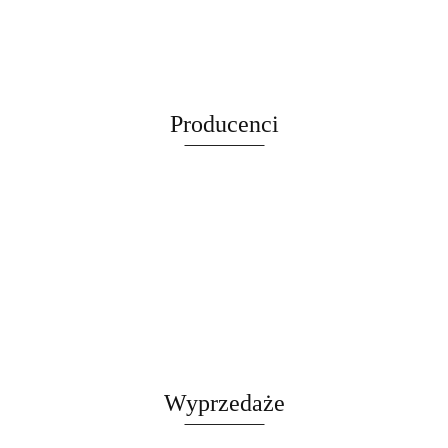
cena widoczna
widoczna po
widoczna po
kg Regulacja
widoczna po
255cm
kobyłka
kobyłka
po
hydrauliczny
po
zalogowaniu
zalogowaniu
11-48 cm
zalogowaniu
WIEŻA
regulowana
regulowana
zalogowaniu
464 kg
zalogowaniu
Samochodow
HAMAK
74-122 cm
74-122 cm
stabilny
Stalowy
TUBA
stalowa 12t
stalowa 12t
DOMEK
Producenci
LEGOWISKO
CZARNY
Wyprzedaże