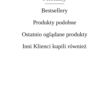
Bestsellery
Produkty podobne
Ostatnio oglądane produkty
Inni Klienci kupili również
Kobyłka
Kobyłka
podnośnik
Podnośnik
DRAPAK
Podpora
Podpora
motocyklowy
Nożycowy
DLA KOTA
Warsztatowa
Warsztatowa
platforma
cena
cena
Mobilny 250
cena
XXL DUŻY
12 ton
12 ton
cena widoczn
podnośnik