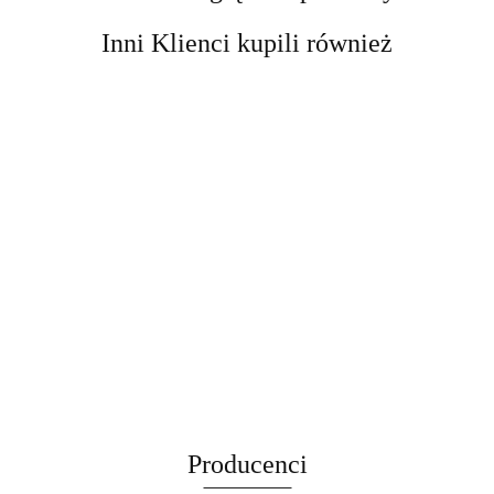
Inni Klienci kupili również
Kobyłka
Kobyłka
podnośnik
Podnośnik
DRAPAK
Podpora
Podpora
motocyklowy
Nożycowy
DLA KOTA
Warsztatowa
Warsztatowa
platforma
cena
cena
Mobilny 250
cena
XXL DUŻY
12 ton
12 ton
cena widoczn
podnośnik
cena widoczna
widoczna po
widoczna po
kg Regulacja
widoczna po
255cm
kobyłka
kobyłka
po
hydrauliczny
po
zalogowaniu
zalogowaniu
11-48 cm
zalogowaniu
WIEŻA
regulowana
regulowana
zalogowaniu
464 kg
zalogowaniu
Samochodow
HAMAK
74-122 cm
74-122 cm
stabilny
Stalowy
TUBA
stalowa 12t
stalowa 12t
DOMEK
Producenci
LEGOWISKO
CZARNY