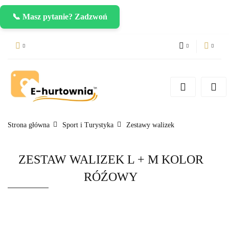
📞 Masz pytanie? Zadzwoń
PLN
Zaloguj się
Zarejestruj się
CZK
Dodaj zgłoszenie
EUR
Strona główna
Sport i Turystyka
Zestawy walizek
ZESTAW WALIZEK L + M KOLOR
RÓŹOWY