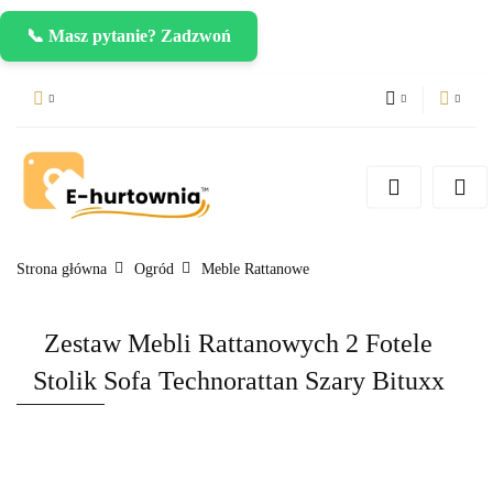
📞 Masz pytanie? Zadzwoń
PLN
Zaloguj się
Zarejestruj się
CZK
Dodaj zgłoszenie
EUR
Strona główna
Ogród
Meble Rattanowe
Zestaw Mebli Rattanowych 2 Fotele
Stolik Sofa Technorattan Szary Bituxx