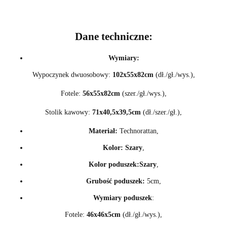
Dane techniczne:
Wymiary:
Wypoczynek dwuosobowy:
102x55x82cm
(dł./gł./wys.),
Fotele:
56x55x82cm
(szer./gł./wys.),
Stolik kawowy:
71x40,5x39,5cm
(dł./szer./gł.),
Materiał:
Technorattan,
Kolor:
Szary
,
Kolor poduszek:
Szary
,
Grubość poduszek:
5cm,
Wymiary poduszek
:
Fotele:
46x46x5cm
(dł./gł./wys.),