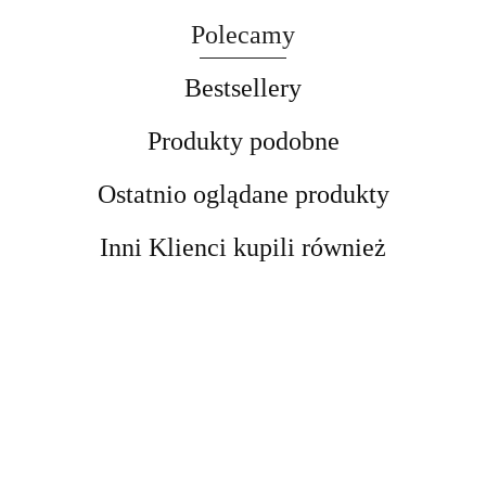
Polecamy
Bestsellery
Produkty podobne
Ostatnio oglądane produkty
Inni Klienci kupili również
Kobyłka
Kobyłka
podnośnik
Podnośnik
DRAPAK
Podpora
Podpora
motocyklowy