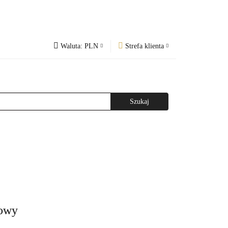
Waluta:
PLN
Strefa klienta
PLN
Zaloguj się
og
Regulamin
CZK
Zarejestruj się
EUR
Dodaj zgłoszenie
WAŻNIEJSZE INFORMACJE
AGAZYNEM
owy