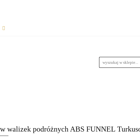
Rozpocznij współpracę
Wsparcie dla sprzedawców
informacje
Wymiary Paczek
Instrukcje do produktów
Bl
wiązania dla dropshipperów i hurtowników
ŁPRACĘ
WSPARCIE DLA SPRZEDAWCÓW
FAQ - NAJ
zedawców z magazynem
Przewodnik Doboru Ramp Najazdowych
RODUKTÓW
BLOG
REGULAMIN
DROPSHIPPING
URTOWNIKÓW
ROZWIĄZANIA DLA SPRZEDAWCÓW Z M
aw walizek podróżnych ABS FUNNEL Turkus
YCH