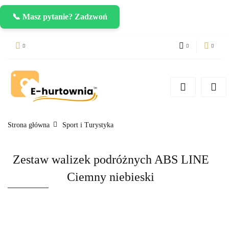
📞 Masz pytanie? Zadzwoń
PLN
Zaloguj się
Zarejestruj się
CZK
Dodaj zgłoszenie
EUR
Strona główna
Sport i Turystyka
Zestaw walizek podróżnych ABS LINE
Ciemny niebieski