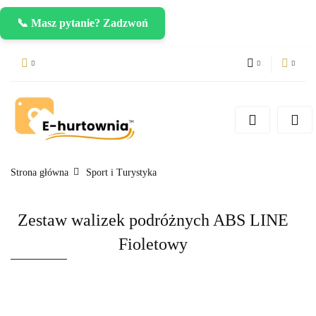
📞 Masz pytanie? Zadzwoń
PLN
Zaloguj się
Zarejestruj się
CZK
Dodaj zgłoszenie
EUR
Strona główna
Sport i Turystyka
Zestaw walizek podróżnych ABS LINE
Fioletowy