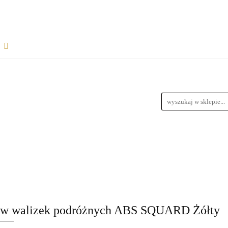
Rozpocznij współpracę
Wsparcie dla sprzedawców
informacje
Wymiary Paczek
Instrukcje do produktów
Bl
wiązania dla dropshipperów i hurtowników
ŁPRACĘ
WSPARCIE DLA SPRZEDAWCÓW
FAQ - NAJ
zedawców z magazynem
Przewodnik Doboru Ramp Najazdowych
RODUKTÓW
BLOG
REGULAMIN
DROPSHIPPING
URTOWNIKÓW
ROZWIĄZANIA DLA SPRZEDAWCÓW Z M
aw walizek podróżnych ABS SQUARD Żółty
YCH