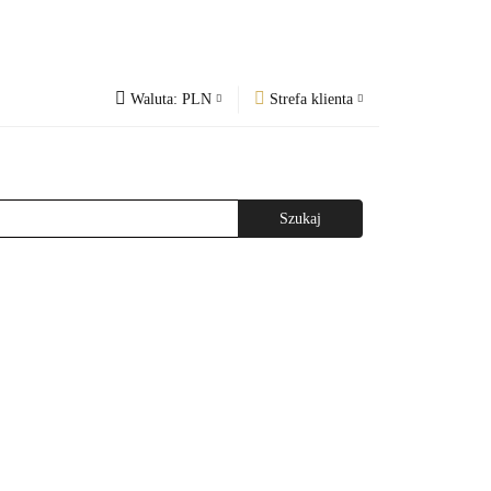
Waluta:
PLN
Strefa klienta
PLN
Zaloguj się
og
Regulamin
CZK
Zarejestruj się
EUR
Dodaj zgłoszenie
WAŻNIEJSZE INFORMACJE
AGAZYNEM