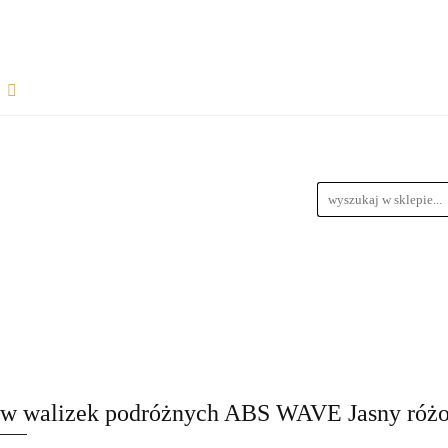
Rozpocznij współpracę
Wsparcie dla sprzedawców
informacje
Wymiary Paczek
Instrukcje do produktów
Bl
wiązania dla dropshipperów i hurtowników
ŁPRACĘ
WSPARCIE DLA SPRZEDAWCÓW
FAQ - NAJ
zedawców z magazynem
Przewodnik Doboru Ramp Najazdowych
RODUKTÓW
BLOG
REGULAMIN
DROPSHIPPING
URTOWNIKÓW
ROZWIĄZANIA DLA SPRZEDAWCÓW Z M
aw walizek podróżnych ABS WAVE Jasny róż
YCH