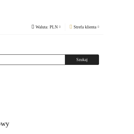
Waluta:
PLN
Strefa klienta
PLN
Zaloguj się
og
Regulamin
CZK
Zarejestruj się
EUR
Dodaj zgłoszenie
WAŻNIEJSZE INFORMACJE
AGAZYNEM
owy