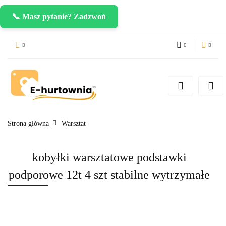
📞 Masz pytanie? Zadzwoń
PLN
Zaloguj się
Zarejestruj się
CZK
Dodaj zgłoszenie
EUR
Strona główna
Warsztat
kobyłki warsztatowe podstawki
podporowe 12t 4 szt stabilne wytrzymałe