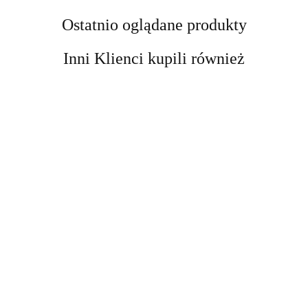
Ostatnio oglądane produkty
Inni Klienci kupili również
Kobyłka
Kobyłka
podnośnik
Podnośnik
DRAPAK
Podpora
Podpora
motocyklowy
Nożycowy
DLA KOTA
Warsztatowa
Warsztatowa
platforma
cena
cena
Mobilny 250
cena
XXL DUŻY
12 ton
12 ton
cena widoczn
podnośnik
cena widoczna
widoczna po
widoczna po
kg Regulacja
widoczna po
255cm
kobyłka
kobyłka
po
hydrauliczny
po
zalogowaniu
zalogowaniu
11-48 cm
zalogowaniu
WIEŻA
regulowana
regulowana
zalogowaniu
464 kg
zalogowaniu
Samochodow
HAMAK
74-122 cm
74-122 cm
stabilny
Stalowy
TUBA
stalowa 12t
stalowa 12t
DOMEK