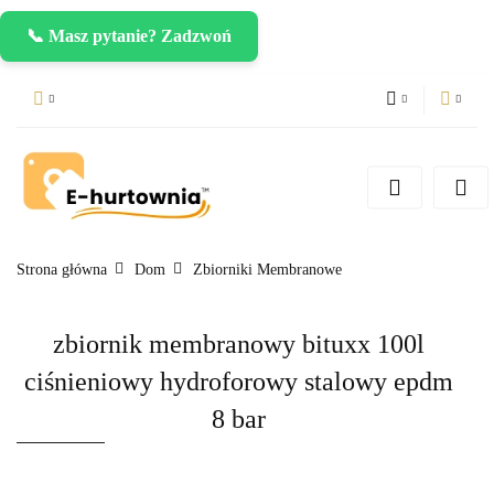
📞 Masz pytanie? Zadzwoń
PLN
Zaloguj się
Zarejestruj się
CZK
Dodaj zgłoszenie
EUR
Strona główna
Dom
Zbiorniki Membranowe
zbiornik membranowy bituxx 100l
ciśnieniowy hydroforowy stalowy epdm
8 bar