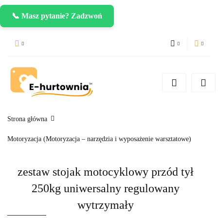
📞 Masz pytanie? Zadzwoń
PLN
Zaloguj się
Zarejestruj się
CZK
Dodaj zgłoszenie
EUR
Strona główna
Motoryzacja (Motoryzacja – narzędzia i wyposażenie warsztatowe)
zestaw stojak motocyklowy przód tył
250kg uniwersalny regulowany
wytrzymały