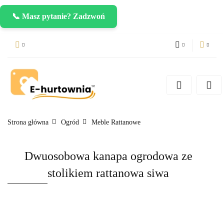
📞 Masz pytanie? Zadzwoń
PLN
Zaloguj się
Zarejestruj się
CZK
Dodaj zgłoszenie
EUR
Strona główna
Ogród
Meble Rattanowe
Dwuosobowa kanapa ogrodowa ze
stolikiem rattanowa siwa