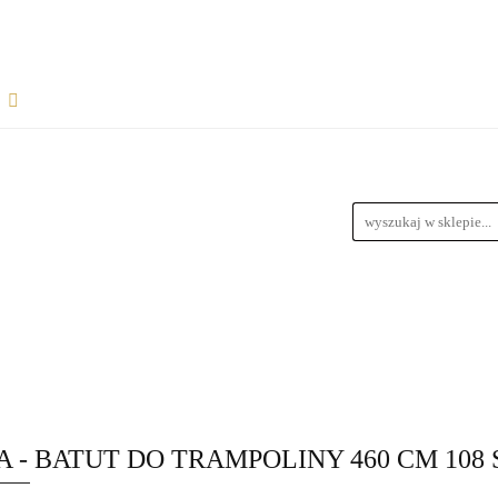
Rozpocznij współpracę
Wsparcie dla sprzedawców
informacje
Wymiary Paczek
Instrukcje do produktów
Bl
wiązania dla dropshipperów i hurtowników
ŁPRACĘ
WSPARCIE DLA SPRZEDAWCÓW
FAQ - NAJ
zedawców z magazynem
Przewodnik Doboru Ramp Najazdowych
RODUKTÓW
BLOG
REGULAMIN
DROPSHIPPING
URTOWNIKÓW
ROZWIĄZANIA DLA SPRZEDAWCÓW Z M
 - BATUT DO TRAMPOLINY 460 CM 108
YCH