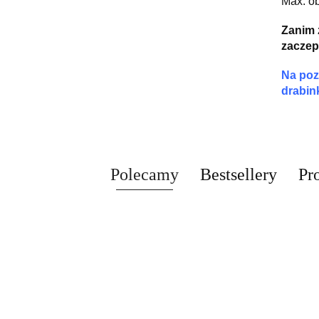
Max. ob
Zanim 
zaczep
Na pozo
drabink
Polecamy
Bestsellery
Pr