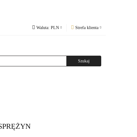
Waluta:
PLN
Strefa klienta
PLN
Zaloguj się
og
Regulamin
CZK
Zarejestruj się
EUR
Dodaj zgłoszenie
WAŻNIEJSZE INFORMACJE
AGAZYNEM
 SPRĘŻYN