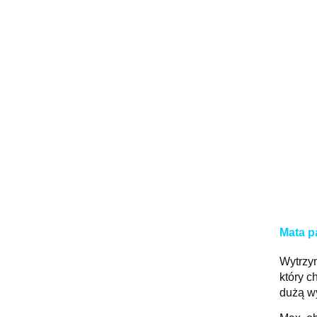
Mata p
Wytrzym
który c
dużą w