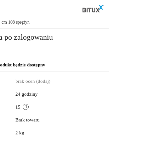
8
0 cm 108 sprężyn
a po zalogowaniu
dukt będzie dostępny
brak ocen
(dodaj)
24 godziny
15
Brak towaru
2 kg