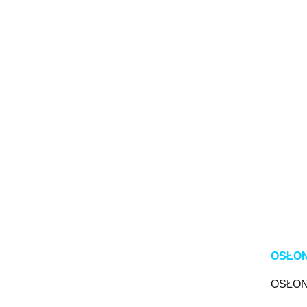
OSŁON
OSŁON