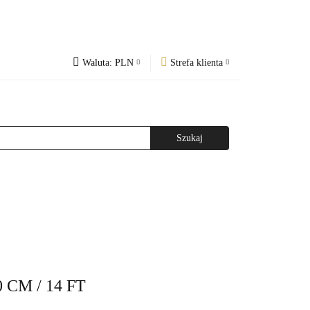
Waluta:
PLN
Strefa klienta
PLN
Zaloguj się
og
Regulamin
CZK
Zarejestruj się
EUR
Dodaj zgłoszenie
WAŻNIEJSZE INFORMACJE
AGAZYNEM
CM / 14 FT