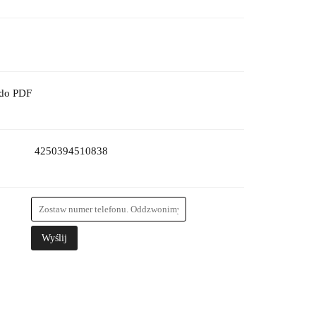
 do PDF
4250394510838
Wyślij