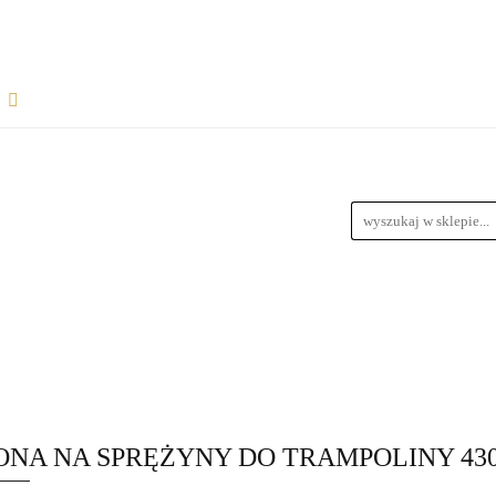
Rozpocznij współpracę
Wsparcie dla sprzedawców
informacje
Wymiary Paczek
Instrukcje do produktów
Bl
wiązania dla dropshipperów i hurtowników
ŁPRACĘ
WSPARCIE DLA SPRZEDAWCÓW
FAQ - NAJ
zedawców z magazynem
Przewodnik Doboru Ramp Najazdowych
RODUKTÓW
BLOG
REGULAMIN
DROPSHIPPING
URTOWNIKÓW
ROZWIĄZANIA DLA SPRZEDAWCÓW Z M
NA NA SPRĘŻYNY DO TRAMPOLINY 430 
YCH