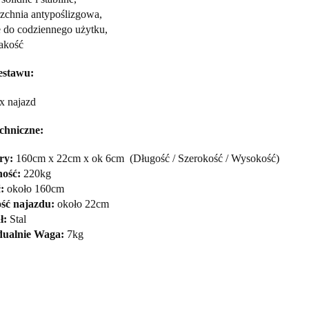
rzchnia antypoślizgowa,
e do codziennego użytku,
jakość
estawu:
x najazd
chniczne:
ry:
160cm
x
22cm
x
ok
6cm
(
Długość / Szerokość
/
Wysokość
)
ość
:
220kg
:
około
160cm
ść najazdu
:
około
22cm
ł:
Stal
ualnie
Waga:
7kg