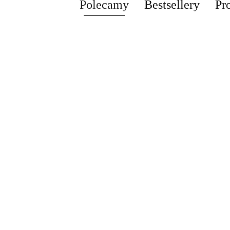
Polecamy
Bestsellery
Pr
Kobyłka Podpora
Kobyłka Pod
Warsztatowa 12
Warsztatowa
ton kobyłka
ton kobyłka
DRAPAK DLA
cena widoczna
cena widocz
regulowana 74-
regulowana 
KOTA XXL DUŻY
po zalogowaniu
po zalogowa
122 cm stalowa
122 cm stal
255cm WIEŻA
cena widoczna po
12t
12t
HAMAK TUBA
zalogowaniu
DOMEK
LEGOWISKO
CZARNY