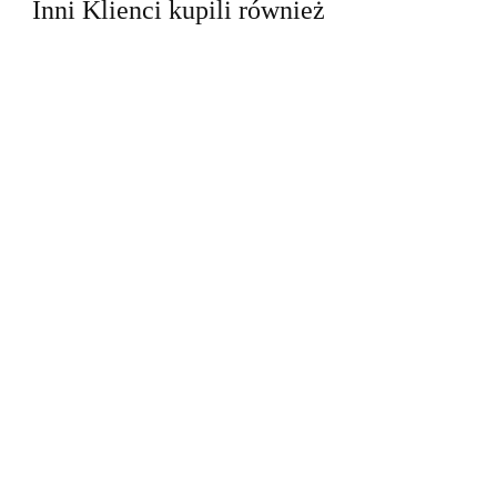
Inni Klienci kupili również
Regał na
Opony i
rampy
Składane Rampy
Koła Bituxx
cena
najazdowe z
Najazdowe
8 Kół 150kg
widoczna po
WE
podnośnikiem
Stalowe 200 cm
Garaż
cena widoczna
cena widoczna
zalogowaniu
d
hydraulicznym
250 kg/szt (1100
Warsztat
a po
po zalogowaniu
po zalogowaniu
2x2000 kg
kg) komplet
stalowe
ramp
5cm
regulowane