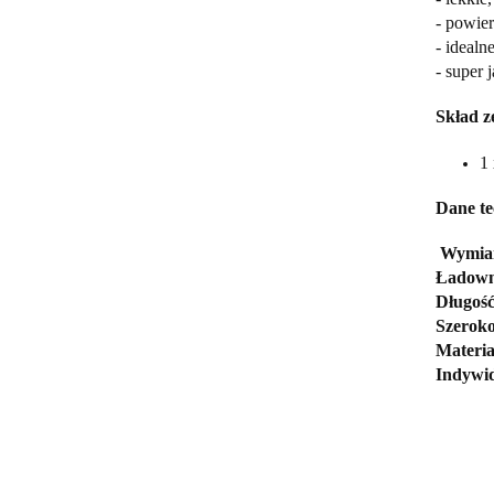
- powie
- idealn
- super 
Skład z
1 
Dane te
Wymia
Ładown
Długość
Szeroko
Materia
Indywid