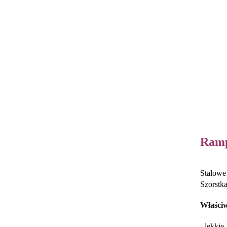
Ramp
Stalowe
Szorstka
Właściw
- lekkie,