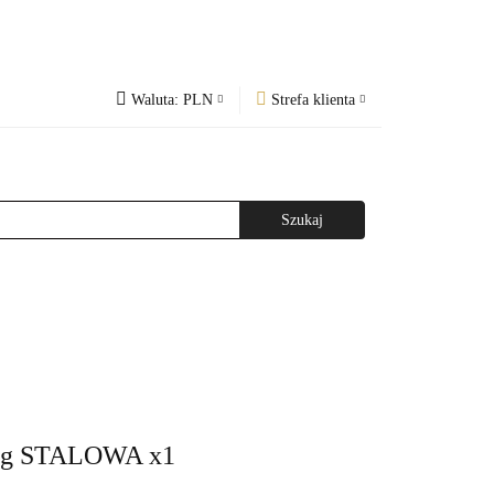
Waluta:
PLN
Strefa klienta
PLN
Zaloguj się
og
Regulamin
CZK
Zarejestruj się
EUR
Dodaj zgłoszenie
WAŻNIEJSZE INFORMACJE
AGAZYNEM
g STALOWA x1