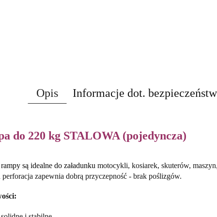
Opis
Informacje dot. bezpieczeńst
a do 220 kg STALOWA (pojedyncza)
 rampy są idealne do załadunku
motocykli, kosiarek, skuterów, maszyn,
 perforacja zapewnia dobrą przyczepność - brak poślizgów.
ości:
 solidne i stabilne,