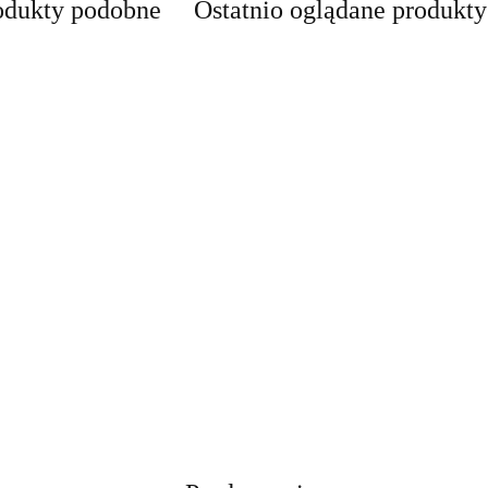
odukty podobne
Ostatnio oglądane produkty
podnośnik
podnośnik
pora
Podnośnik
motocyklowy
RAMPY
pneumatyczny
 12
Nożycowy
platforma
NAJAZDO
wózkowy 22t
cena widoczna
Mobilny 2500 kg
podnośnik
cena widoczna
na
cena widoczna po
Rampa Najaz
wytrzymały do
po zalogowaniu
74-
Regulacja 11-48
cena widoczn
hydrauliczny
po zalogowaniu
niu
zalogowaniu
Podjazd
ciężarówek tirów
owa
cm
zalogowaniu
464 kg stabilny
Aluminiowy
maszyn
Samochodowy
Składany 20
Stalowy
680kg 2 szt.