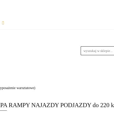
Rozpocznij współpracę
Wsparcie dla sprzedawców
informacje
Wymiary Paczek
Instrukcje do produktów
Bl
wiązania dla dropshipperów i hurtowników
ŁPRACĘ
WSPARCIE DLA SPRZEDAWCÓW
FAQ - NAJ
zedawców z magazynem
Przewodnik Doboru Ramp Najazdowych
RODUKTÓW
BLOG
REGULAMIN
DROPSHIPPING
wyposażenie warsztatowe)
URTOWNIKÓW
ROZWIĄZANIA DLA SPRZEDAWCÓW Z M
PA RAMPY NAJAZDY PODJAZDY do 220 k
YCH