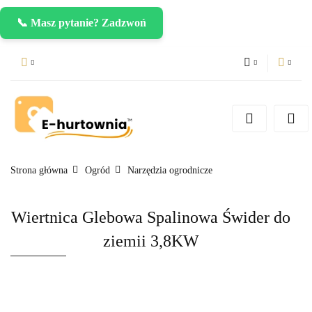
📞 Masz pytanie? Zadzwoń
PLN
Zaloguj się
Zarejestruj się
CZK
Dodaj zgłoszenie
EUR
Strona główna
Ogród
Narzędzia ogrodnicze
Wiertnica Glebowa Spalinowa Świder do
ziemii 3,8KW