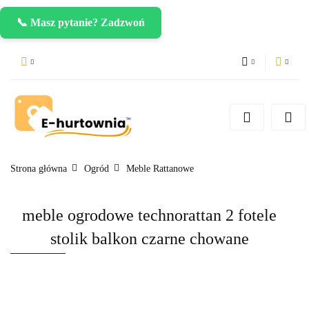
📞 Masz pytanie? Zadzwoń
PLN
Zaloguj się
Zarejestruj się
CZK
Dodaj zgłoszenie
EUR
Strona główna
Ogród
Meble Rattanowe
meble ogrodowe technorattan 2 fotele
stolik balkon czarne chowane