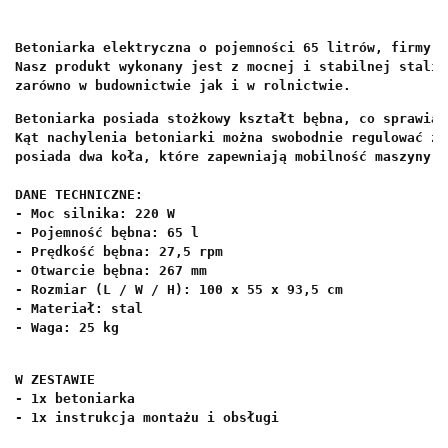
Betoniarka elektryczna o pojemności 65 litrów, firmy B
Nasz produkt wykonany jest z mocnej i stabilnej stali,
zarówno w budownictwie jak i w rolnictwie.
Betoniarka posiada stożkowy kształt bębna, co sprawia,
Kąt nachylenia betoniarki można
 swobodnie regulować za
posiada dwa koła, które zapewniają mobilność maszyny i
DANE TECHNICZNE:
- Moc silnika: 220 W 
- Pojemność bębna: 65 l 
- Prędkość bębna: 27,5 rpm 
- Otwarcie bębna: 267 mm 
- Rozmiar (L / W / H): 100 x 55 x 93,5 cm 
- Materiał: stal 
- Waga: 25 kg
W ZESTAWIE 
- 1x betoniarka 
- 1x instrukcja montażu i obsługi