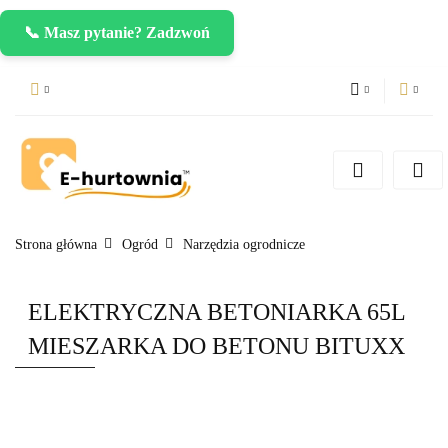
📞 Masz pytanie? Zadzwoń
PLN
Zaloguj się
Zarejestruj się
CZK
Dodaj zgłoszenie
EUR
Strona główna
Ogród
Narzędzia ogrodnicze
ELEKTRYCZNA BETONIARKA 65L
MIESZARKA DO BETONU BITUXX