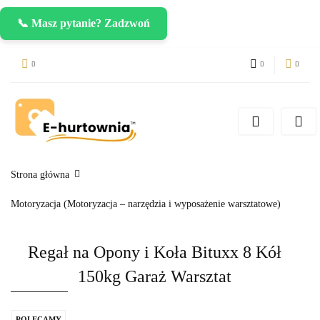
📞 Masz pytanie? Zadzwoń
PLN
Zaloguj się
Zarejestruj się
CZK
Dodaj zgłoszenie
EUR
Strona główna
Motoryzacja (Motoryzacja – narzędzia i wyposażenie warsztatowe)
Regał na Opony i Koła Bituxx 8 Kół
150kg Garaż Warsztat
POLECAMY